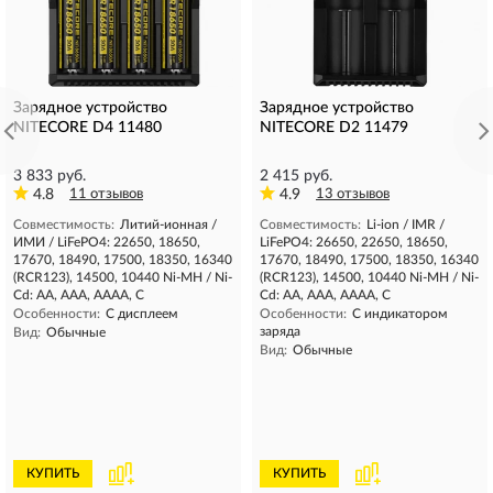
Зарядное устройство
Зарядное устройство
NITECORE D4 11480
NITECORE D2 11479
3 833 руб.
2 415 руб.
4.8
11 отзывов
4.9
13 отзывов
Совместимость:
Литий-ионная /
Совместимость:
Li-ion / IMR /
ИМИ / LiFePO4: 22650, 18650,
LiFePO4: 26650, 22650, 18650,
17670, 18490, 17500, 18350, 16340
17670, 18490, 17500, 18350, 16340
(RCR123), 14500, 10440 Ni-MH / Ni-
(RCR123), 14500, 10440 Ni-MH / Ni-
Cd: AA, AAA, AAAA, C
Cd: AA, AAA, AAAA, C
Особенности:
С дисплеем
Особенности:
С индикатором
заряда
Вид:
Обычные
Вид:
Обычные
КУПИТЬ
КУПИТЬ