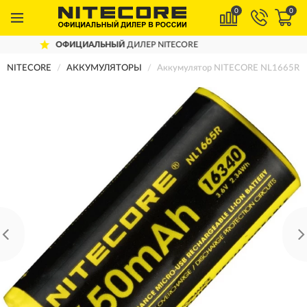
0
0
Й
ДИЛЕР NITECORE
ДОСТАВИМ
ПО В
NITECORE
АККУМУЛЯТОРЫ
Аккумулятор NITECORE NL1665R R