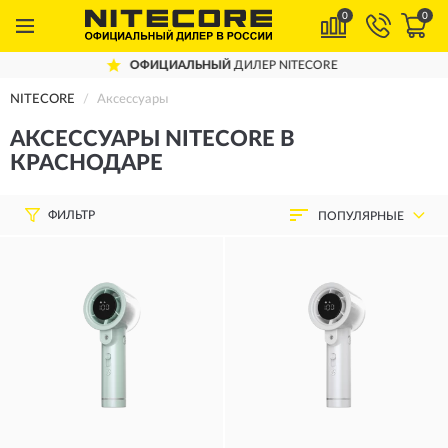
0
0
ЫЙ
ДИЛЕР NITECORE
ДОСТАВИМ
ПО
NITECORE
Аксессуары
АКСЕССУАРЫ NITECORE В
КРАСНОДАРЕ
ФИЛЬТР
ПОПУЛЯРНЫЕ