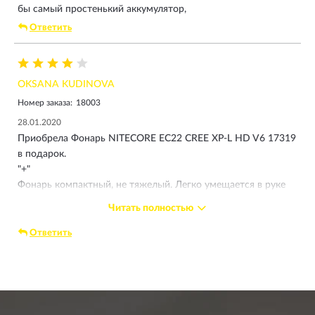
бы самый простенький аккумулятор,
Ответить
OKSANA KUDINOVA
Номер заказа:
18003
28.01.2020
Приобрела Фонарь NITECORE EC22 CREE XP-L HD V6 17319
в подарок.
"+"
Фонарь компактный, не тяжелый. Легко умещается в руке
или кармане. Фото соответствует полностью. Удобно, что
Читать полностью
можешь регулировать яркость. Исправен.
"-" Включить фонарь можно только покрутив колёсико,
Ответить
причем смотря в какой руке держишь, крутить приходится
в разные стороны, что неудобно: мозг постоянно
переключается и надо думать. Из-за этого нет возможности
быстро отключить фонарь. Надо крутить колесо до щелчка.
На мой взгляд, это неудобно. Гораздо круче было бы, если б