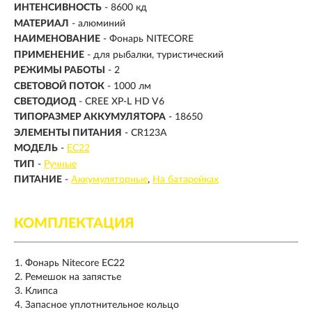
ИНТЕНСИВНОСТЬ
- 8600 кд
МАТЕРИАЛ
- алюминий
НАИМЕНОВАНИЕ
- Фонарь NITECORE
ПРИМЕНЕНИЕ
- для рыбалки, туристический
РЕЖИМЫ РАБОТЫ
- 2
СВЕТОВОЙ ПОТОК
-
1000 лм
СВЕТОДИОД
- CREE XP-L HD V6
ТИПОРАЗМЕР АККУМУЛЯТОРА
- 18650
ЭЛЕМЕНТЫ ПИТАНИЯ
- CR123A
МОДЕЛЬ
-
EC22
ТИП
-
Ручные
ПИТАНИЕ
-
Аккумуляторные
На батарейках
КОМПЛЕКТАЦИЯ
Фонарь Nitecore EC22
Ремешок на запястье
Клипса
Запасное уплотнительное кольцо