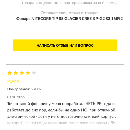
товара и оценки по характеристикам за всё время.
Оставьте свой отзыв о товаре:
Фонарь NITECORE TIP SS GLACIER CREE XP-G2 S3 16892
НАПИСАТЬ ОТЗЫВ ИЛИ ВОПРОС
РОМАН
Номер заказа:
27009
01.10.2022
Точно такой фонарик у меня проработал ЧЕТЫРЕ года и
работает до сих пор, если-бы не одно НО, при отличной
электрической части у него достаточно хлипкий корпус .
который за эти годы несколько раз заливался клеем ибо
шурупчики на его корпусе это просто понт. они теряются