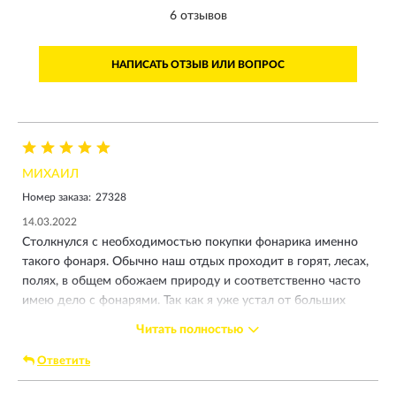
6 отзывов
НАПИСАТЬ ОТЗЫВ ИЛИ ВОПРОС
МИХАИЛ
Номер заказа:
27328
14.03.2022
Столкнулся с необходимостью покупки фонарика именно
такого фонаря. Обычно наш отдых проходит в горят, лесах,
полях, в общем обожаем природу и соответственно часто
имею дело с фонарями. Так как я уже устал от больших
фонарей, решил заказать именно такой наключнмк, который
Читать полностью
вообще не будет занимать места. На такое качество я даже
и не рассчитывал! Работает на 5+, свет яркий и мощный.
Ответить
Удобно переключать режимы яркости. Доволен покупкой!