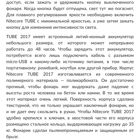
доступ, если зажать и удерживать кнопку выключенного
фонаря. Когда кнопка будет отпущена, свет тут же погаснет.
Для плавного регулирования яркости необходимо включить
Nitecore TUBE с минимальной яркостью, а уже затем зажать
кнопку для изменения интенсивности света.
TUBE 2017 имеет встроенный литий-ионный аккумулятор
небольшого размера, от которого может непрерывно
работать до 48 часов. Чтобы зарядить этот аккумулятор,
потребуется всего лишь подключить кабель с разъемом
micro-USB к какому-либо источнику питания, в том числе
портативному: powebank, ноутбук или другой прибор. Корпус
Nitecore TUBE 2017 изготавливается из современного
полимерного материала — поликарбоната. Он достаточно
прочный, чтобы фонарь мог выдержать даже падение с
высоты роста человека на бетон или камни. В то же время
этот материал очень легкий. Поверхность корпуса сделана
текстурной, что не только украшает наключный фонарик, но
и не дает ему скользить в руках. Чтобы Nitecore TUBE 2017
удобно крепился к ключам, в хвостовой части его корпуса
размещено стальное кольцо, выдерживающее нагрузку до 35
кг. Фонарик сделан пыленепроницаемым и защищенным от
брызг.