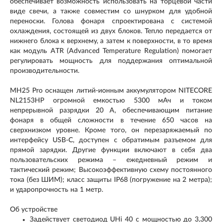
обеспечивает возможность использовать на торцевой части
виде свечи, а также совместим со шнурком для удобной
переноски. Голова фонаря спроектирована с системой
охлаждения, состоящей из двух блоков. Тепло передается от
нижнего блока к верхнему, а затем к поверхности, в то время
как модуль ATR (Advanced Temperature Regulation) помогает
регулировать мощность для поддержания оптимальной
производительности.
MH25 Pro оснащен литий-ионным аккумулятором NITECORE
NL2153HP огромной емкостью 5300 мАч и током
непрерывной разрядки 20 А, обеспечивающим питание
фонаря в общей сложности в течение 650 часов на
сверхнизком уровне. Кроме того, он перезаряжаемый по
интерфейсу USB-C, доступен с обратимым разъемом для
прямой зарядки. Другие функции включают в себя два
пользовательских режима – ежедневный режим и
тактический режим; Высокоэффективную схему постоянного
тока (без ШИМ); класс защиты IP68 (погружение на 2 метра);
и ударопрочность на 1 метр.
Об устройстве
Задействует светодиод UHi 40 с мощностью до 3,300