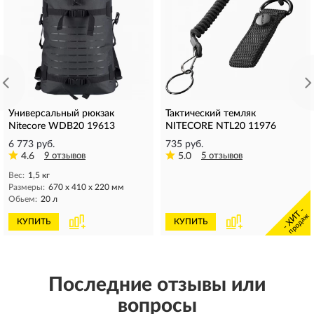
Универсальный рюкзак
Тактический темляк
Nitecore WDB20 19613
NITECORE NTL20 11976
6 773 руб.
735 руб.
4.6
9 отзывов
5.0
5 отзывов
Вес:
1,5 кг
Размеры:
670 x 410 x 220 мм
Обьем:
20 л
- ХИТ -
продаж
КУПИТЬ
КУПИТЬ
Последние отзывы или
вопросы