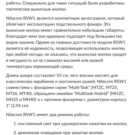
работы. Специально для таких ситуаций были разработаны
тактические выносные кнопки
Nitecore RSW1 является компактным аксессуаром, который
облегчает эксплуатацию подствольного фонаря. Эта
выносная кнопка имеет сравнительно небольшие габариты,
благодаря чему она идеально подходит под большинство
видов оружия. Одним из главных достоинств модели RSW1
является её надежность, позволяющая использовать кнопку
при любой погоде, не опасаясь, что выносная кнопка придет
в негодность из-за слишком высокой или низкой
температуры окружающей среды.
Длина шнура составляет 55 см, чего вполне хватает для
классических карабинов и охотничьих ружей. Nitecore RSW1
совместима с фонарями серии "Multi-Task" (MT2C, MT25,
MT26, MT40), образцами линейки "Multitask-Hubrid" (MH2C,
MH25 и MH40) и с прочими фонарями c диаметром корпуса
1" (2,54 см).
Nitecore RSW1 имеет два режима работы:
постоянный свет при однократном нажатии на кнопку;
временное освещение при зажатии кнопки.