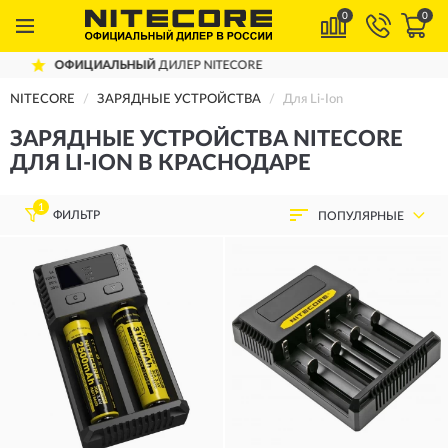
0
0
E
ДОСТАВИМ
ПО ВСЕЙ РОССИИ
NITECORE
ЗАРЯДНЫЕ УСТРОЙСТВА
Для Li-Ion
ЗАРЯДНЫЕ УСТРОЙСТВА NITECORE
ДЛЯ LI-ION В КРАСНОДАРЕ
1
ФИЛЬТР
ПОПУЛЯРНЫЕ