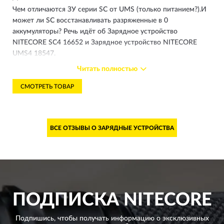
Чем отличаются ЗУ серии SC от UMS (только питанием?).И
может ли SC восстанавливать разряженные в 0
аккумуляторы? Речь идёт об Зарядное устройство
NITECORE SC4 16652 и Зарядное устройство NITECORE
UMS4 18547.
Читать полностью
Ответ магазина
СМОТРЕТЬ ТОВАР
05.07.2023
Приветствуем вас! Разница в зарядном токе на 1
слот: 18547- 3000mА, 16652- выбор от 0,5А до
3А, есть функция восстановления.
ВСЕ ОТЗЫВЫ О ЗАРЯДНЫЕ УСТРОЙСТВА
ПОДПИСКА
NITECORE
Подпишись, чтобы получать информацию о эксклюзивных