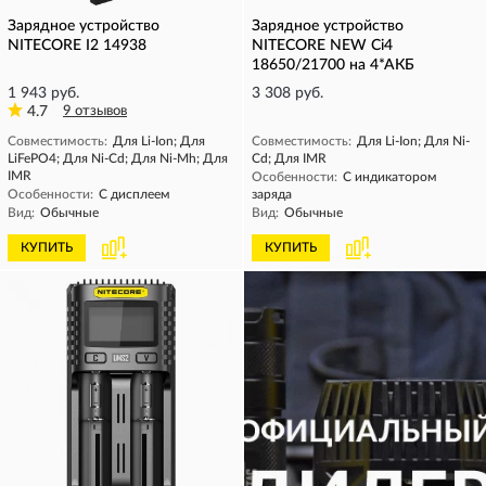
Зарядное устройство
Зарядное устройство
NITECORE I2 14938
NITECORE NEW Ci4
18650/21700 на 4*АКБ
1 943 руб.
3 308 руб.
4.7
9 отзывов
Совместимость:
Для Li-Ion; Для
Совместимость:
Для Li-Ion; Для Ni-
LiFePO4; Для Ni-Cd; Для Ni-Mh; Для
Cd; Для IMR
IMR
Особенности:
С индикатором
Особенности:
С дисплеем
заряда
Вид:
Обычные
Вид:
Обычные
КУПИТЬ
КУПИТЬ