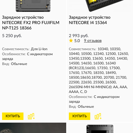
Зарядное устройство
Зарядное устройство
NITECORE FX2 PRO FUJIFILM
NITECORE I4 15364
NP-T125 18366
5 250 руб.
2 993 руб.
5.0
9 отзывов
Совместимость:
Для Li-Ion
Совместимость:
10340, 10350,
10440, 10500, 12340, 12500, 12650,
Особенности:
С индикатором
13450,13500, 13650, 14350, 14430,
заряда
14500, 14650, 16500, 16340
Вид:
Обычные
(RCR123),16650, 17350, 17500,
17650, 17670, 18350, 18490,
18500,18650,18700, 20700, 21700,
22500, 22650, 25500, 26500,
26650Ni-MH Ni-MH(NiCd): AA, AAA,
AAAA, C, D
Особенности:
С индикатором
заряда
Вид:
Обычные
КУПИТЬ
КУПИТЬ