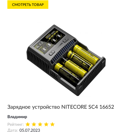
20.08.2023
СМОТРЕТЬ ТОВАР
"Добрый день! В целом они похожи, Ci2 может
автоматически подбирать соответствующий
режим зарядки для никель-металлогидридных /
никель-кадмиевых (Ni-MH/Ni-Cd) аккумуляторов
и литий-ионных (Li-ion) аккумуляторов 3,7 В. Для
аккумулятора, длина которого > 60 мм (2,4
дюйма), Ci2 автоматически определит емкость
как > 1000 мАч."
Зарядное устройство NITECORE SC4 16652
Владимир
Рейтинг:
Дата:
05.07.2023