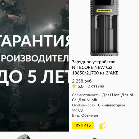
Зарядное устройство
NITECORE NEW Ci2
18650/21700 на 2*АКБ
2 258 руб.
5.0
2 отзыва
Совместимость:
Для Li-Ion; Для Ni-
Cd; Для Ni-Mh
Особенности:
С индикатором
заряда
Вид:
Обычные
КУПИТЬ
КУПИТЬ