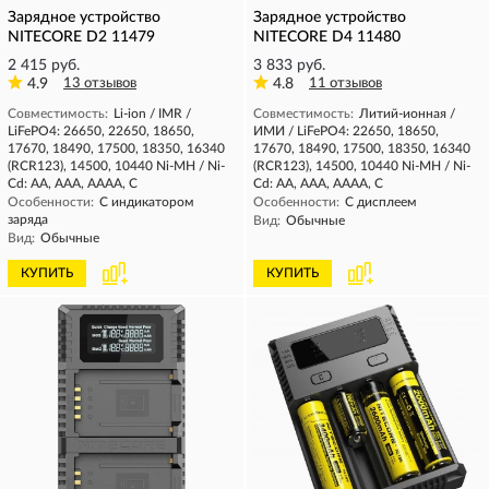
Зарядное устройство
Зарядное устройство
NITECORE D2 11479
NITECORE D4 11480
2 415 руб.
3 833 руб.
4.9
13 отзывов
4.8
11 отзывов
Совместимость:
Li-ion / IMR /
Совместимость:
Литий-ионная /
LiFePO4: 26650, 22650, 18650,
ИМИ / LiFePO4: 22650, 18650,
17670, 18490, 17500, 18350, 16340
17670, 18490, 17500, 18350, 16340
(RCR123), 14500, 10440 Ni-MH / Ni-
(RCR123), 14500, 10440 Ni-MH / Ni-
Cd: AA, AAA, AAAA, C
Cd: AA, AAA, AAAA, C
Особенности:
С индикатором
Особенности:
С дисплеем
заряда
Вид:
Обычные
Вид:
Обычные
КУПИТЬ
КУПИТЬ